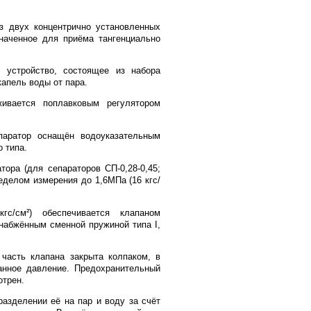
з двух концентрично установленных
значенное для приёма тангенциально
 устройство, состоящее из набора
апель воды от пара.
живается поплавковым регулятором
паратор оснащён водоуказательным
 типа.
ора (для сепараторов СП-0,28-0,45;
ределом измерения до 1,6МПа (16 кгс/
с/см²) обеспечивается клапаном
набжённым сменной пружиной типа I,
 часть клапана закрыта колпаком, в
анное давление. Предохранительный
отрен.
разделении её на пар и воду за счёт