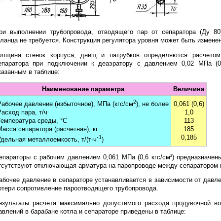
ри выполнении трубопровода, отводящего пар от сепаратора (Ду 80
ланца не требуется. Конструкция регулятора уровня может быть измене
олщина стенок корпуса, днищ и патрубков определяются расчетом
епаратора при подключении к деаэратору с давлением 0,02 МПа (0,
казанным в таблице:
Наименование параметра
Величина
2
0,061 (0,6)
Рабочее давление (избыточное), МПа (кгс/см
), не более
1,0
Расход пара, т/ч
113
Температура среды, °С
185
Масса сепаратора (расчетная), кг
0,185
-1
Удельная металлоемкость, т/(т·ч
)
епараторы с рабочим давлением 0,061 МПа (0,6 кгс/см²) предназначен
тсутствуют отключающая арматура на паропроводе между сепаратором 
абочее давление в сепараторе устанавливается в зависимости от давл
отери сопротивление пароотводящего трубопровода.
езультаты расчета максимально допустимого расхода продувочной в
авлений в барабане котла и сепараторе приведены в таблице: