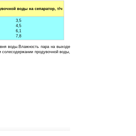
увочной воды на сепаратор, т/ч
3,5
4,5
6,1
7,8
овня воды.Влажность пара на выходе
ри солесодержании продувочной воды,