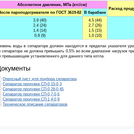
Абсолютное давление, МПа (кгс/см)
Расход прод
После пароподогревателя по ГОСТ 3619-82
В барабане
3,9 (40)
4,5 (44)
2,4 (24)
2,7 (26)
1,4 (14)
1,5 (15)
0,9 (9)
1,0 (10)
ровень воды в сепараторе должен находится в пределах указателя ур
з сепаратора не должна превышать 0,5% во всем диапазоне нагрузок п
е превышающем установленного для данного типа котла.
Документы
Опросный лист для подбора сепаратора
Сепаратор продувки СП-0,15-0,3
Сепаратор продувки СП-0,28-0,45
Сепаратор продувки СП-0,7-0,6
Сепаратор продувки СП-1,4-0,8
Техническое описание сепараторов