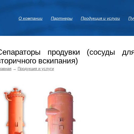
О компании
Партнеры
Продукция и услуги
Пу
Сепараторы продувки (сосуды дл
вторичного вскипания)
лавная
→
Продукция и услуги