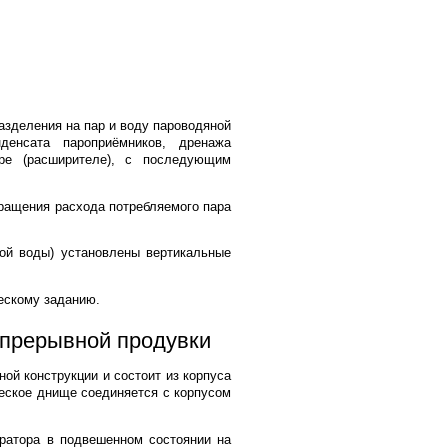
азделения на пар и воду пароводяной
денсата пароприёмников, дренажа
ре (расширителе), с последующим
кращения расхода потребляемого пара
ной воды) установлены вертикальные
ческому заданию.
епрерывной продувки
ой конструкции и состоит из корпуса
еское днище соединяется с корпусом
аратора в подвешенном состоянии на