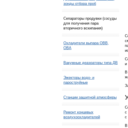
зонды отбора проб
Сепараторы продувки (сосуды
для получения пара
вторичного вскипания)
С
с
Охладители выпара ОВВ,
п
ОВА
и
С
Вакумные деаэраторы типа ДВ
и
В
ж
Эжекторы водо- и
пароструйные
З
Станции защитной атмосферы
С
с
Ремонт концевых
с
воздухоохладителей
В