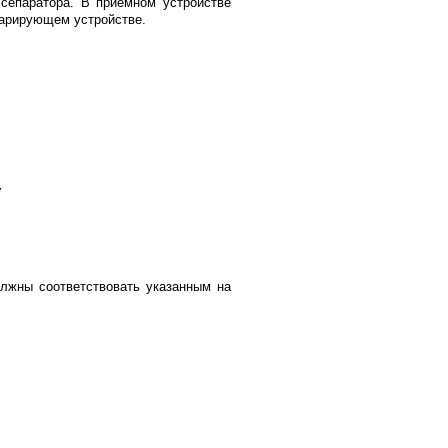
сепаратора. В приёмном устройстве
парирующем устройстве.
У
олжны соответствовать указанным на