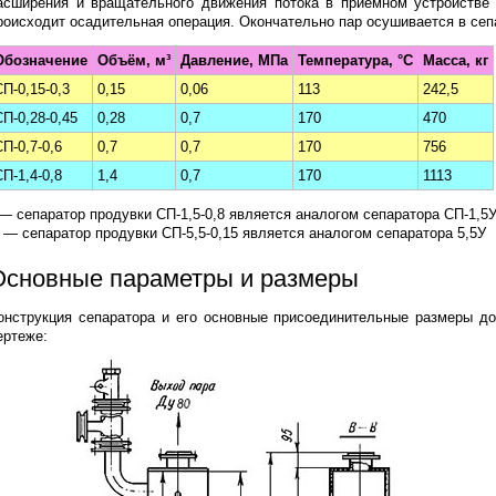
асширения и вращательного движения потока в приёмном устройстве 
роисходит осадительная операция. Окончательно пар осушивается в се
Обозначение
Объём, м³
Давление, МПа
Температура, °C
Масса, кг
СП-0,15-0,3
0,15
0,06
113
242,5
СП-0,28-0,45
0,28
0,7
170
470
СП-0,7-0,6
0,7
0,7
170
756
СП-1,4-0,8
1,4
0,7
170
1113
 — сепаратор продувки СП-1,5-0,8 является аналогом сепаратора СП-1,5
* — сепаратор продувки СП-5,5-0,15 является аналогом сепаратора 5,5У
Основные параметры и размеры
онструкция сепаратора и его основные присоединительные размеры д
ертеже: