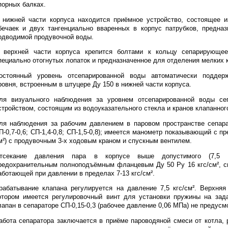
порных балках.
 нижней части корпуса находится приёмное устройство, состоящее и
бечаек и двух тангенциально вваренных в корпус патрубков, предна
одводимой продувочной воды.
 верхней части корпуса крепится болтами к кольцу сепарирующее
пециально отогнутых лопаток и предназначенное для отделения мелких к
остоянный уровень отсепарированной воды автоматически поддер
ровня, встроенным в штуцере Ду 150 в нижней части корпуса.
ля визуального наблюдения за уровнем отсепарированной воды се
стройством, состоящим из водоуказательного стекла и кранов клапанного
ля наблюдения за рабочим давлением в паровом пространстве сепарат
П-0,7-0,6; СП-1,4-0,8; СП-1,5-0,8); имеется манометр показывающий с п
м²) с продувочным 3-х ходовым краном и спускным вентилем.
тсекание давления пара в корпусе выше допустимого (7,5 кг
редохранительным полноподъёмным фланцевым Ду 50 Ру 16 кгс/см², с
аботающей при давлении в пределах 7-13 кгс/см².
рабатывание клапана регулируется на давление 7,5 кгс/см². Верхняя
отором имеется регулировочный винт для установки пружины на зад
лапан в сепараторе СП-0,15-0,3 (рабочее давление 0,06 МПа) не предусм
абота сепаратора заключается в приёме пароводяной смеси от котла, 