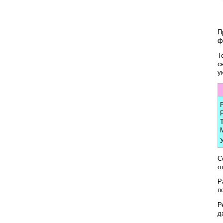
П
ф
Т
с
у
С
о
Р
п
Р
д