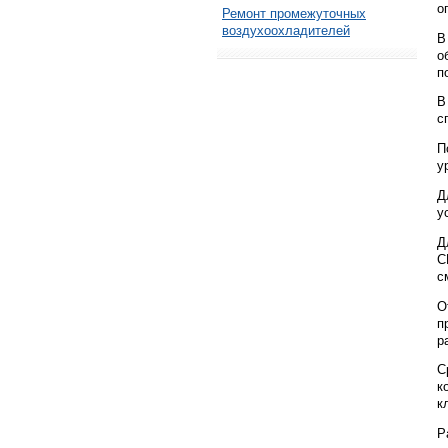
о
Ремонт промежуточных
воздухоохладителей
В
о
п
В
с
П
у
Д
у
Д
С
с
О
п
р
С
к
к
Р