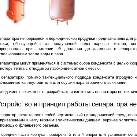
епараторы непрерывной и периодической продувки предназначены для р
меси, образующейся из продувочной воды паровых котлов, кон
аропроводов при снижении её давления до давления в сепарато
спользованием тепла воды и пара.
епараторы могут применяться в системах сбора конденсата с целью со
 потерь тепла с отводимой пароконденсатной смесью.
 сепараторах помимо тангенциального подвода конденсата (продувоч
алюзийные каплеуловители для осушки пара вторичного вскипания.
авод имеет возможность разработать и изготовить сепараторы по техни
Устройство и принцип работы сепаратора н
епаратор представляет собой вертикальный цилиндрический сосуд сварн
 приваренным к нему нижним эллиптическим днищем; верхнее эллиптич
 помощью фланцевого разъёма.
 средней части корпуса приварены 2 или 4 опоры для установки сеп