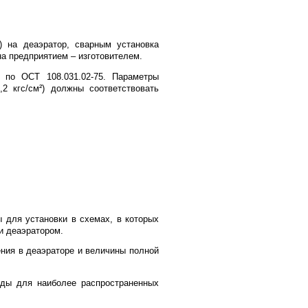
) на деаэратор, сварным установка
на предприятием – изготовителем.
 по ОСТ 108.031.02-75. Параметры
2 кгс/см²) должны соответствовать
ы для установки в схемах, в которых
и деаэратором.
ения в деаэраторе и величины полной
оды для наиболее распространенных